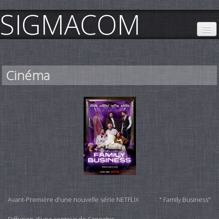
SIGMACOM
Accueil
Nos références
Cinéma
Revue de presse
Communiqués de presse
installations Permanentes
Mentions Légales
Contact
Avant-Première d'une nouvelle série NETFLIX " Family Business"