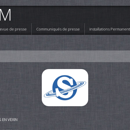
OM
evue de presse
Communiqués de presse
installations Permanen
S EN VEXIN