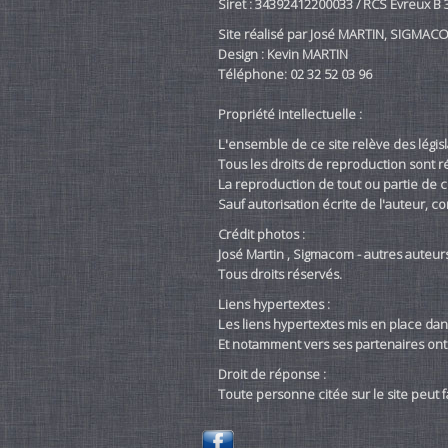
Siret : 34392412200033 / RCS Evreux B 
Site réalisé par José MARTIN, SIGMAC
Design : Kevin MARTIN
Téléphone: 02 32 52 03 96
Propriété intellectuelle :
L'ensemble de ce site relève des législa
Tous les droits de reproduction sont ré
La reproduction de tout ou partie de ce
Sauf autorisation écrite de l'auteur, c
Crédit photos :
José Martin , Sigmacom - autres auteurs
Tous droits réservés.
Liens hypertextes :
Les liens hypertextes mis en place dan
Et notamment vers ses partenaires ont f
Droit de réponse :
Toute personne citée sur le site peut 